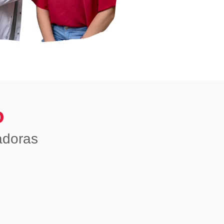
o
adoras