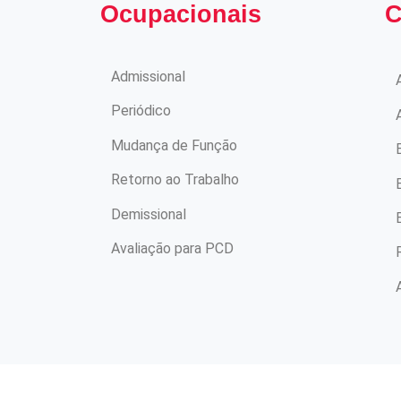
Ocupacionais
C
Admissional
Au
Periódico
Av
Mudança de Função
El
Retorno ao Trabalho
El
Demissional
Es
Avaliação para PCD
Ra
Ac