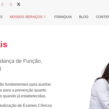
OS
NOSSOS SERVIÇOS
FRANQUIA
BLOG
CONTA
is
udança de Função,
l
 fundamentais para auxiliar
nto para a prevenção quanto
 quando já estabelecidas.
realização de Exames Clínicos