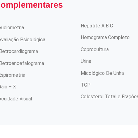
omplementares
Hepatite A B C
diometria
Hemograma Completo
aliação Psicológica
Coprocultura
etrocardiograma
Urina
etroencefalograma
Micológico De Unha
pirometria
TGP
io – X
Colesterol Total e Fraçõe
uidade Visual