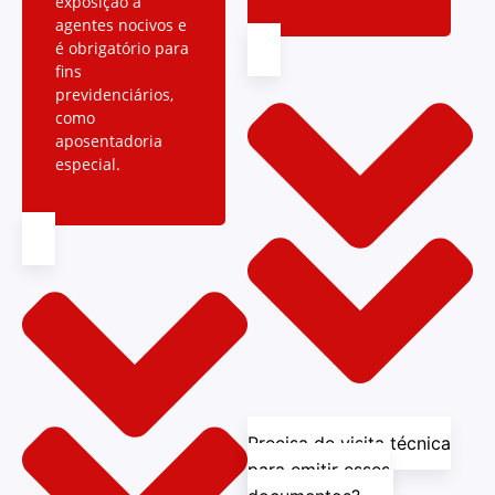
exposição a
agentes nocivos e
é obrigatório para
fins
previdenciários,
como
aposentadoria
especial.
Precisa de visita técnica
para emitir esses