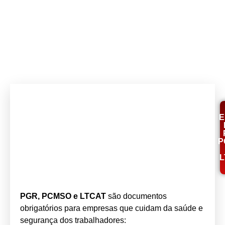
E
P
L
PGR, PCMSO e LTCAT
são documentos
obrigatórios para empresas que cuidam da saúde e
segurança dos trabalhadores: