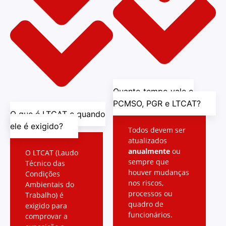
Quanto tempo vale o
PCMSO, PGR e LTCAT?
O que é LTCAT e quando
ele é exigido?
Todos devem ser
atualizados
anualmente
ou
O LTCAT (Laudo
sempre que
Técnico das
houver mudanças
Condições
nos riscos,
Ambientais do
processos ou
Trabalho) é
quadro de
exigido para
funcionários.
comprovar a