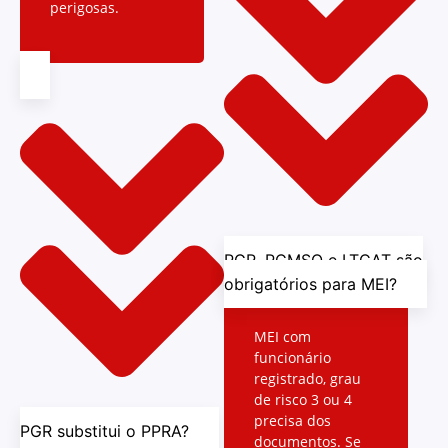
perigosas.
PGR, PCMSO e LTCAT são
obrigatórios para MEI?
MEI com
funcionário
registrado, grau
de risco 3 ou 4
precisa dos
PGR substitui o PPRA?
documentos. Se