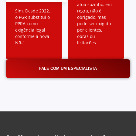
atua sozinho, em
Sim. Desde 2022,
regra, não é
o PGR substitui o
obrigado, mas
PPRA como
pode ser exigido
exigência legal
por clientes,
conforme a nova
obras ou
NR-1.
licitações.
FALE COM UM ESPECIALISTA