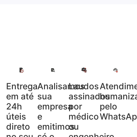
Entrega
Analisamos
Laudos
Atendim
em até
sua
assinados
humaniz
24h
empresa
por
pelo
úteis
e
médico
WhatsAp
direto
emitimos
ou
no seu
só o
engenheiro