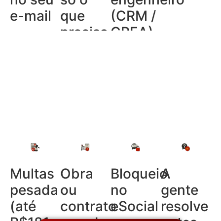
e-mail
que
(CRM /
precisa
CREA)
Multas
Obra
Bloqueio
A
pesada
ou
no
gente
(até
contrato
eSocial
resolve